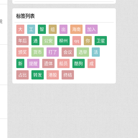
标签列表
脱
大
工
智
组
出
海南
加入
年后
通
公安
柳州
qq
你
卫星
颁奖
货币
打了
会议
选举
活
新
提醒
遗体
船员
酷狗
成
占比
转发
港股
终结