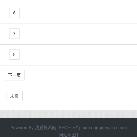
6
7
8
下一页
末页
Powered By
我爱技术网_SEO三人行_seo.dongdongliu.coom
网站地图
|