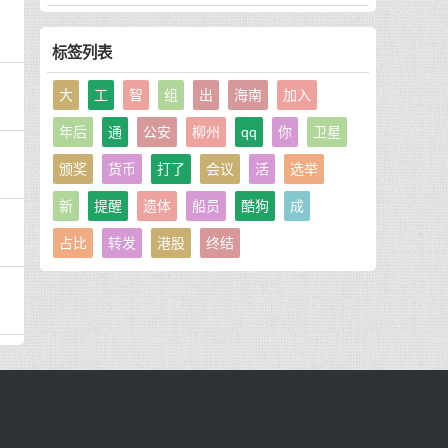
标签列表
大
工
智
组
出
海南
加入
年后
通
公安
柳州
qq
你
卫星
颁奖
货币
打了
会议
活
选举
新
提醒
遗体
船员
酷狗
成
占比
转发
港股
终结