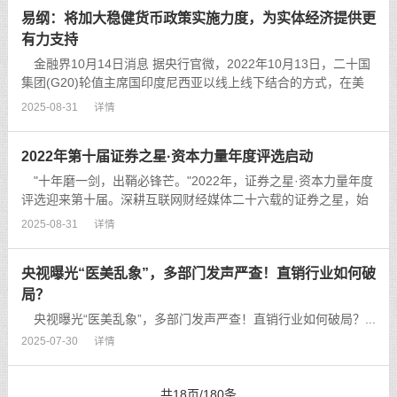
易纲：将加大稳健货币政策实施力度，为实体经济提供更
有力支持
金融界10月14日消息 据央行官微，2022年10月13日，二十国
集团(G20)轮值主席国印度尼西亚以线上线下结合的方式，在美
国华盛顿主持召开今年第四次G20财长和央行行长会议，为11月
2025-08-31
详情
G20领导人巴厘岛峰会做成果准备，会后发布了主席会议总
结。...
2022年第十届证券之星·资本力量年度评选启动
"十年磨一剑，出鞘必锋芒。"2022年，证券之星·资本力量年度
评选迎来第十届。深耕互联网财经媒体二十六载的证券之星，始
终以“发现中国好公司，聚焦优秀投资人”为初心，成为资本市场
2025-08-31
详情
内连接企业与投资者沟通的桥梁，助力优秀的中国...
央视曝光“医美乱象”，多部门发声严查！直销行业如何破
局？
央视曝光“医美乱象”，多部门发声严查！直销行业如何破局？...
2025-07-30
详情
共18页/180条