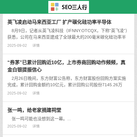
主页
>
TAG标签
> 区块
英飞凌启动马来西亚工厂 扩产碳化硅功率半导体
8月9日，记者从英飞凌科技（IFNNY.OTCQX，下称“英飞凌”）
获悉，公司在马来西亚建成了全球最大的200毫米碳化硅功率半
导体晶圆厂。英飞凌表示，从半导体的市场需求来看，低碳化趋
2025-09-02
详情
势将推动功率半导体市场强劲增长，公司正在持续扩大产能。...
“券茅”已累计回购近10亿，上市券商回购动作频频，真
金白银提振信心
2月26日晚间，东方财富公告称，东方财富股份回购方案实施
完成，累计回购金额约10亿元，累计回购公司股份7145.26万
股，占公司总股本的0.45%。东方财富还称，董事会拟调整已回
2025-09-02
详情
购股份用途，由原计划用于股权激励或员工持股计划调整为全部
用于注销，并相应减少公...
张一鸣，给老家捐建祠堂
张一鸣可能也没想到这一幕。...
2025-09-02
详情