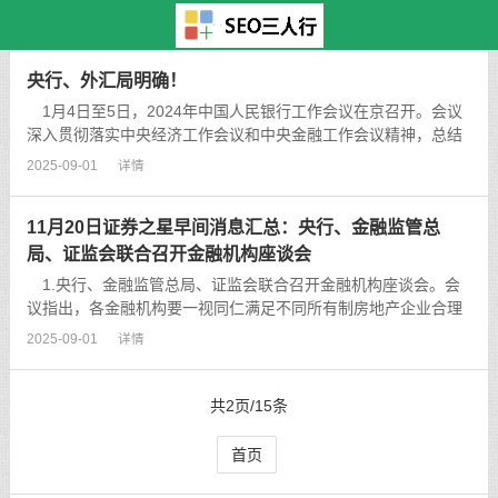
主页
>
TAG标签
> 商
央行、外汇局明确！
1月4日至5日，2024年中国人民银行工作会议在京召开。会议
深入贯彻落实中央经济工作会议和中央金融工作会议精神，总结
2023年工作，分析当前形势，部署2024年工作。中国人民银行党
2025-09-01
详情
委书记、行长潘功胜出席会议并讲话。...
11月20日证券之星早间消息汇总：央行、金融监管总
局、证监会联合召开金融机构座谈会
1.央行、金融监管总局、证监会联合召开金融机构座谈会。会
议指出，各金融机构要一视同仁满足不同所有制房地产企业合理
融资需求，对正常经营的房地产企业不惜贷、抽贷、断贷。...
2025-09-01
详情
共2页/15条
首页