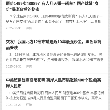
原价1499卖48889？有人几天赚一辆车？国产球鞋“身
价”暴涨背后的秘密
李宁球鞋原价1499，现价48889依然卖断货？有人几天赚了一
辆车？网友称“再涨连国产都买不起了，救救打工人吧”……真相
究竟如何？别担心，国产鞋不光选择多，价格也并没有明显上
2025-08-31
详情
涨。...
突发！我国北方12省市遭遇近10年最强沙尘，黑色系商
品普跌
3月15日早间，北方地区黄沙漫天的景象迅速刷爆朋友圈。 黑
色系商品也在限产预期下，走出普遍跌势。 我国北方12省市遭遇
近10年最强沙尘 我们先看一下，沙尘暴到底有多严重。当地时间
2025-08-31
详情
3月15日上午，蒙古国国家紧急情况总局发布消息说，从13日晚
至15日上午9时，...
中美贸易磋商柳暗花明 离岸人民币跳涨逾400个基点|离
岸人民币
中美贸易磋商柳暗花明 离岸人民币 跳涨逾400个基点 本报记者
陈植上海报道 自8月央行重启逆周期因子干预汇市以来，离岸人
民币兑美元汇率（CNH）迎来了久违的大涨。 受美国邀请中国进
2021-03-23
详情
行新一轮贸易磋商影响，隔夜离岸人民币兑美元汇率短短20分钟