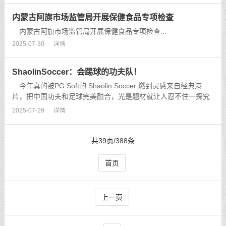
内大涨逾400个基...
内蒙古阿旗市场监管局开展保健食品专项检查
内蒙古阿旗市场监管局开展保健食品专项检查...
2025-07-30
详情
ShaolinSoccer：会踢球的功夫队！
今年真的被PG Soft的 Shaolin Soccer 燃到灵感来自经典港
片，把中国功夫和足球完美融合，光是题材就让人忍不住一探究
竟！ 最酷的是每次转动都能体验到球员变身的惊喜，四个相同的
2025-07-29
详情
球员出现在第3轴时，还能触发专属变身彩蛋，视觉+体验双重炸
裂！而且进入免费...
共39页/388条
首页
上一页