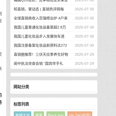
辅酶Q10现状、竞争格局及未来发
2025-07-30
丰
知直销，掌动态 | 直销热评网每
2025-07-30
别
全球直销商收入百强榜出炉 4户来
2025-07-30
点
我国儿童普通化妆品备案超2.8万
2025-07-30
我国儿童化妆品步入发展快车道
2025-07-30
我国注册备案化妆品新原料达272
2025-07-30
尺
直销圈推荐！三伏天应季养生好物
2025-07-29
阆中执法突查会销 “国宾伴手礼
2025-07-29
新
网站分类
的
将
标签列表
黑帽大会
黑客
Black Hat
[db:TAG标签]